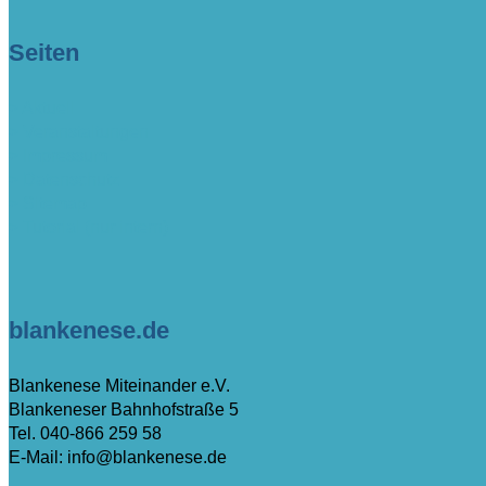
Seiten
> Aktuell
> Veranstaltungen
> Impressum
> Datenschutz
> Sitemap
> Tutorial (nur intern)
blankenese.de
Blankenese Miteinander e.V.
Blankeneser Bahnhofstraße 5
Tel. 040-866 259 58
E-Mail: info@blankenese.de