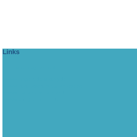
Links
> Firmeneintrag buchen!
> www.lange-rode-stiftung.de
> www.zukunftsforum-blankenese.de
> www.blankeneser-kirche.de
> www.erfolgreich-com.de
intern