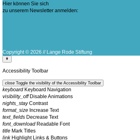
Hier können Sie sich
zu unserem Newsletter anmelden:
>Anmeldung
Copyright © 2026 // Lange Rode Stiftung
Accessibility Toolbar
close
Toggle the visibility of the Accessibility Toolbar
keyboard
Keyboard Navigation
visibility_off
Disable Animations
nights_stay
Contrast
format_size
Increase Text
text_fields
Decrease Text
font_download
Readable Font
title
Mark Titles
link
Highlight Links & Buttons