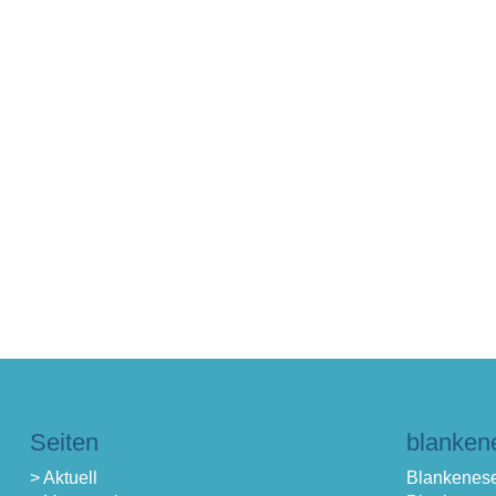
Seiten
blanken
> Aktuell
Blankenese