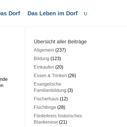
as Dorf
Das Leben im Dorf
Übersicht aller Beiträge
Allgemein
(237)
Bildung
(123)
Einkaufen
(20)
Essen & Trinken
(26)
ende
Evangelische
en
Familienbildung
(3)
Fischerhaus
(12)
Flüchtlinge
(28)
Förderkreis historisches
Blankenese
(21)