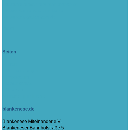
> www.zukunftsforum-blankenese.de
> www.blankeneser-kirche.de
> www.erfolgreich-com.de
intern
Seiten
> Aktuell
> Veranstaltungen
> Impressum
> Datenschutz
> Sitemap
> Tutorial (nur intern)
blankenese.de
Blankenese Miteinander e.V.
Blankeneser Bahnhofstraße 5