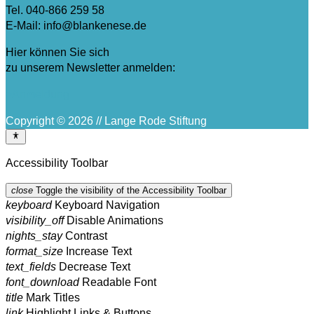
Tel. 040-866 259 58
E-Mail: info@blankenese.de
Hier können Sie sich
zu unserem Newsletter anmelden:
>Anmeldung
Copyright © 2026 // Lange Rode Stiftung
Accessibility Toolbar
close
Toggle the visibility of the Accessibility Toolbar
keyboard
Keyboard Navigation
visibility_off
Disable Animations
nights_stay
Contrast
format_size
Increase Text
text_fields
Decrease Text
font_download
Readable Font
title
Mark Titles
link
Highlight Links & Buttons