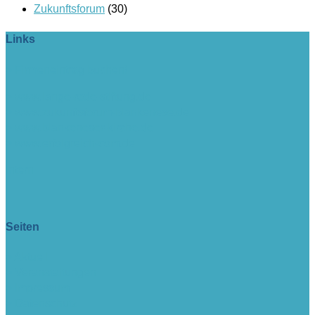
Zukunftsforum
(30)
Links
> Firmeneintrag buchen!
> www.lange-rode-stiftung.de
> www.zukunftsforum-blankenese.de
> www.blankeneser-kirche.de
> www.erfolgreich-com.de
intern
Seiten
> Aktuell
> Veranstaltungen
> Impressum
> Datenschutz