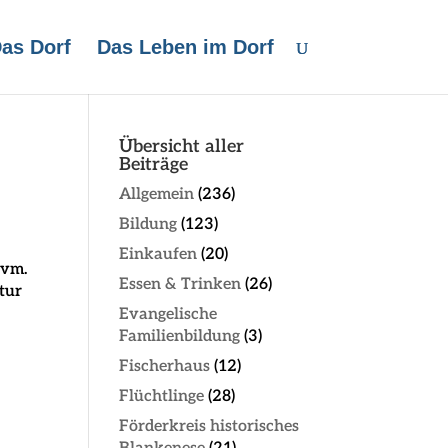
as Dorf
Das Leben im Dorf
Übersicht aller
Beiträge
r
Allgemein
(236)
Bildung
(123)
Einkaufen
(20)
uvm.
Essen & Trinken
(26)
tur
Evangelische
Familienbildung
(3)
Fischerhaus
(12)
Flüchtlinge
(28)
Förderkreis historisches