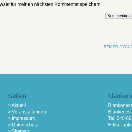
wser für meinen nächsten Kommentar speichern.
Kommentar ab
BEMER CYCL
Seiten
blanken
> Aktuell
Blankenese
> Veranstaltungen
Blankenese
> Impressum
Tel. 040-8
> Datenschutz
E-Mail: in
> Sitemap