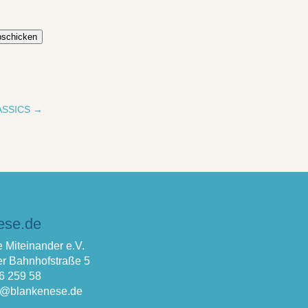
schicken
ASSICS
→
ese.de
 Miteinander e.V.
r Bahnhofstraße 5
66 259 58
fo@blankenese.de