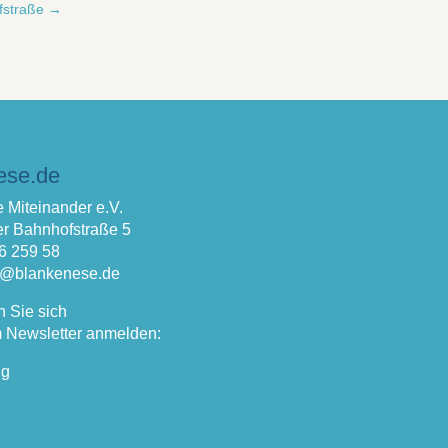
fstraße
→
ese.de
 Miteinander e.V.
r Bahnhofstraße 5
66 259 58
fo@blankenese.de
n Sie sich
 Newsletter anmelden:
ng