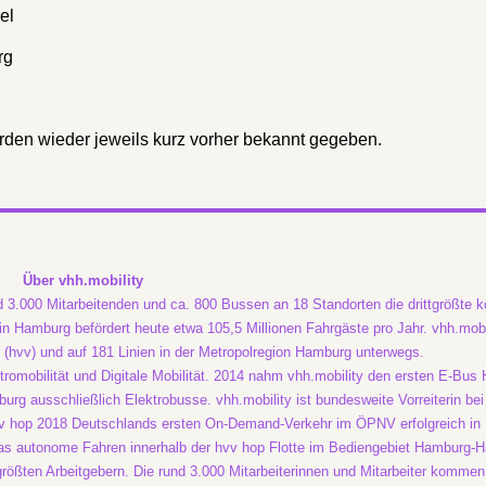
el
rg
rden wieder jeweils kurz vorher bekannt gegeben.
Über vhh.mobility
nd 3.000 Mitarbeitenden und ca. 800 Bussen an 18 Standorten die drittgrößte
 Hamburg befördert heute etwa 105,5 Millionen Fahrgäste pro Jahr. vhh.mobil
(hvv) und auf 181 Linien in der Metropolregion Hamburg unterwegs.
ktromobilität und Digitale Mobilität. 2014 nahm vhh.mobility den ersten E-Bu
rg ausschließlich Elektrobusse. vhh.mobility ist bundesweite Vorreiterin bei 
v hop 2018 Deutschlands ersten On-Demand-Verkehr im ÖPNV erfolgreich in 
das autonome Fahren innerhalb der hvv hop Flotte im Bediengebiet Hamburg-H
größten Arbeitgebern. Die rund 3.000 Mitarbeiterinnen und Mitarbeiter komme