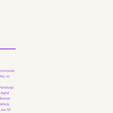
 kommunale
ity ist
s Hamburgs
digital
Betrieb
arburg.
n aus 60