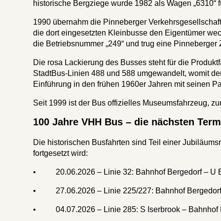
historische Bergziege wurde 1982 als Wagen „6310“ 
1990 übernahm die Pinneberger Verkehrsgesellschaft
die dort eingesetzten Kleinbusse den Eigentümer we
die Betriebsnummer „249“ und trug eine Pinneberger
Die rosa Lackierung des Busses steht für die Produk
StadtBus-Linien 488 und 588 umgewandelt, womit der 
Einführung in den frühen 1960er Jahren mit seinen P
Seit 1999 ist der Bus offizielles Museumsfahrzeug, zu
100 Jahre VHH Bus – die nächsten Term
Die historischen Busfahrten sind Teil einer Jubiläum
fortgesetzt wird:
• 20.06.2026 – Linie 32: Bahnhof Bergedorf – U Bi
• 27.06.2026 – Linie 225/227: Bahnhof Bergedorf 
• 04.07.2026 – Linie 285: S Iserbrook – Bahnhof