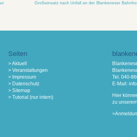
tur
Großeinsatz nach Unfall an der Blankeneser Bahnho
Seiten
blanken
> Aktuell
Blankenese
> Veranstaltungen
Blankenese
> Impressum
Tel. 040-8
> Datenschutz
E-Mail: in
> Sitemap
Hier könne
> Tutorial (nur intern)
zu unserem
>Anmeldu