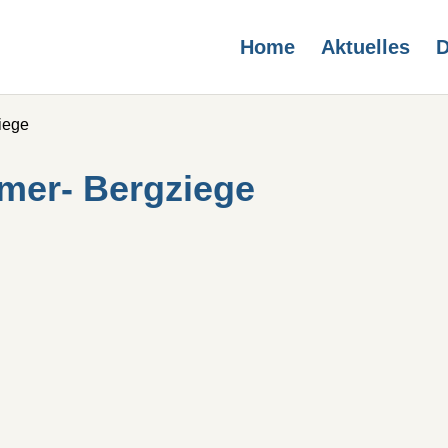
Home
Aktuelles
D
iege
imer- Bergziege