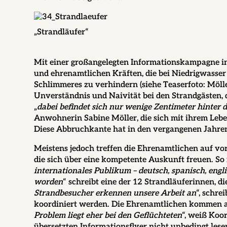
„Strandläufer“
Mit einer großangelegten Informationskampagne in
und ehrenamtlichen Kräften, die bei Niedrigwasser 
Schlimmeres zu verhindern (siehe Teaserfoto: Möll
Unverständnis und Naivität bei den Strandgästen, 
„
dabei befindet sich nur wenige Zentimeter hinter
Anwohnerin
Sabine Möller
, die sich mit ihrem Le
Diese Abbruchkante hat in den vergangenen Jahren 
Meistens jedoch treffen die Ehrenamtlichen auf vo
die sich über eine kompetente Auskunft freuen. So
internationales Publikum – deutsch, spanisch, engl
worden
“ schreibt eine der 12 Strandläuferinnen, d
Strandbesucher erkennen unsere Arbeit an
“, schre
koordiniert werden. Die Ehrenamtlichen kommen au
Problem liegt eher bei den Geflüchteten
“, weiß Koo
übersetzten Informationsflyer nicht unbedingt lese