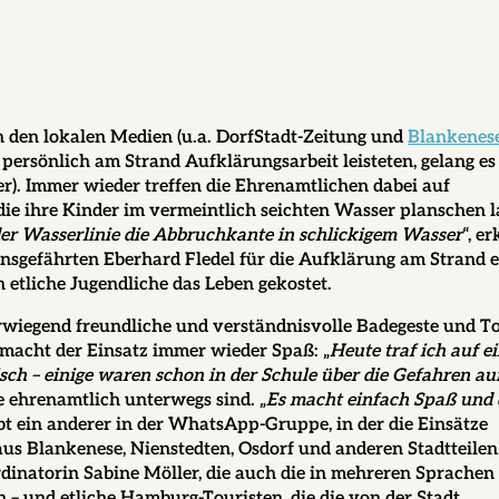
 den lokalen Medien (u.a. DorfStadt-Zeitung und
Blankenes
persönlich am Strand Aufklärungsarbeit leisteten, gelang es 
er). Immer wieder treffen die Ehrenamtlichen dabei auf
die ihre Kinder im vermeintlich seichten Wasser planschen l
 der Wasserlinie die Abbruchkante in schlickigem Wasser
“, er
bensgefährten
Eberhard Fledel
für die Aufklärung am Strand e
etliche Jugendliche das Leben gekostet.
rwiegend freundliche und verständnisvolle Badegeste und To
 macht der Einsatz immer wieder Spaß: „
Heute traf ich auf e
isch – einige waren schon in der Schule über die Gefahren au
ie ehrenamtlich unterwegs sind. „
Es macht einfach Spaß und 
ibt ein anderer in der WhatsApp-Gruppe, in der die Einsätze
s Blankenese, Nienstedten, Osdorf und anderen Stadtteilen.
rdinatorin Sabine Möller, die auch die in mehreren Sprachen
n – und etliche Hamburg-Touristen, die die von der Stadt