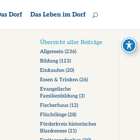
as Dorf
Das Leben im Dorf
Übersicht aller Beiträge
Allgemein
(236)
Bildung
(123)
Einkaufen
(20)
Essen & Trinken
(26)
Evangelische
Familienbildung
(3)
Fischerhaus
(12)
Flüchtlinge
(28)
Förderkreis historisches
Blankenese
(21)