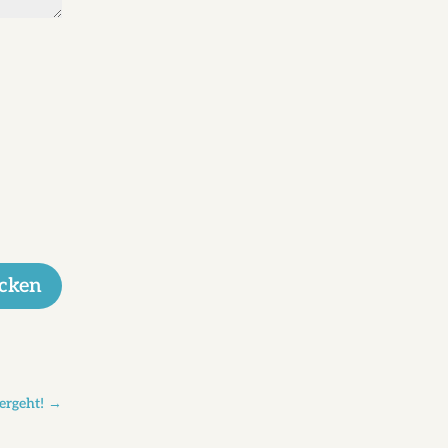
cken
ergeht!
→