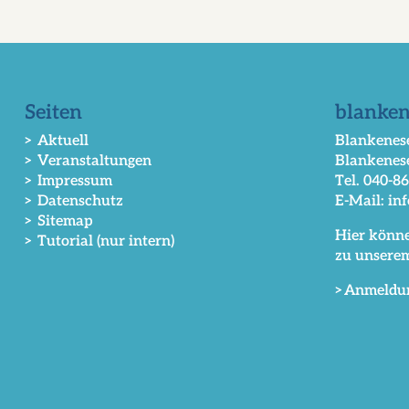
Seiten
blanken
> Aktuell
Blankenese
> Veranstaltungen
Blankenes
> Impressum
Tel. 040-8
> Datenschutz
E-Mail: in
> Sitemap
Hier könne
> Tutorial (nur intern)
zu unsere
>Anmeldu