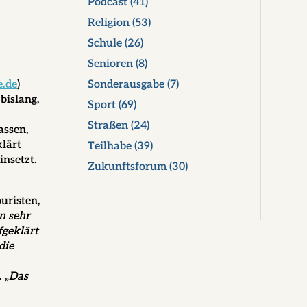
Podcast
(41)
Religion
(53)
Schule
(26)
Senioren
(8)
Sonderausgabe
(7)
e.de
)
bislang,
Sport
(69)
Straßen
(24)
assen,
klärt
Teilhabe
(39)
insetzt.
Zukunftsforum
(30)
uristen,
in sehr
fgeklärt
die
 „
Das