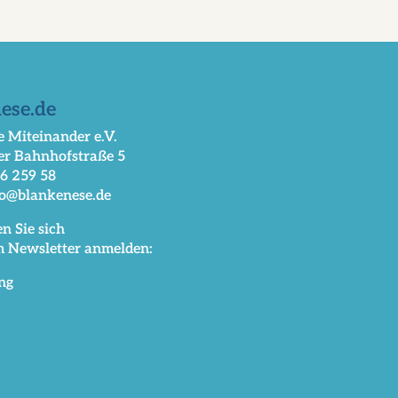
ese.de
 Miteinander e.V.
er Bahnhofstraße 5
66 259 58
fo@blankenese.de
n Sie sich
m Newsletter anmelden:
ng