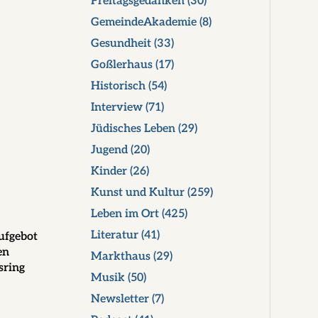
Freitagsgedanken
(30)
GemeindeAkademie
(8)
Gesundheit
(33)
Goßlerhaus
(17)
Historisch
(54)
Interview
(71)
Jüdisches Leben
(29)
Jugend
(20)
Kinder
(26)
Kunst und Kultur
(259)
Leben im Ort
(425)
Literatur
(41)
ufgebot
en
Markthaus
(29)
sring
Musik
(50)
Newsletter
(7)