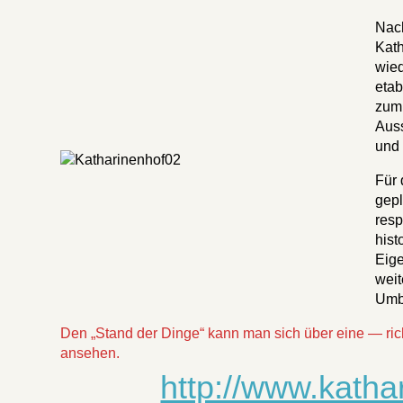
Nach
Kat
wied
etab
zum 
Auss
und 
Für 
gepl
resp
hist
Eige
wei
Umba
Den „Stand der Dinge“ kann man sich über eine — ri
ansehen.
http://www.kath