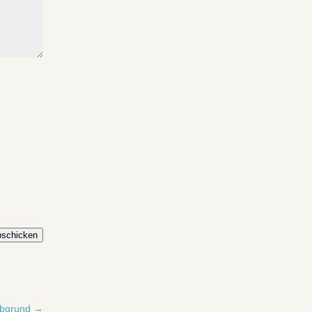
schicken
bgrund
→