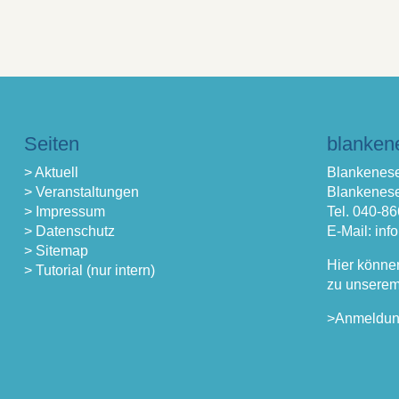
Seiten
blanken
> Aktuell
Blankenese
> Veranstaltungen
Blankenese
> Impressum
Tel. 040-8
> Datenschutz
E-Mail: in
> Sitemap
Hier könne
> Tutorial (nur intern)
zu unserem
>Anmeldu