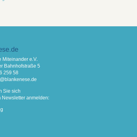
ese.de
 Miteinander e.V.
r Bahnhofstraße 5
66 259 58
fo@blankenese.de
n Sie sich
 Newsletter anmelden:
ng