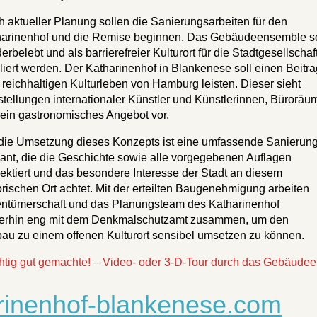
 aktueller Planung sollen die Sanierungsarbeiten für den
harinenhof und die Remise beginnen. Das Gebäudeensemble so
erbelebt und als barrierefreier Kulturort für die Stadtgesellschaf
liert werden. Der Katharinenhof in Blankenese soll einen Beitra
reichhaltigen Kulturleben von Hamburg leisten. Dieser sieht
tellungen internationaler Künstler und Künstlerinnen, Büroräu
ein gastronomisches Angebot vor.
die Umsetzung dieses Konzepts ist eine umfassende Sanierun
ant, die die Geschichte sowie alle vorgegebenen Auflagen
ektiert und das besondere Interesse der Stadt an diesem
orischen Ort achtet. Mit der erteilten Baugenehmigung arbeiten
ntümerschaft und das Planungsteam des Katharinenhof
terhin eng mit dem Denkmalschutzamt zusammen, um den
u zu einem offenen Kulturort sensibel umsetzen zu können.
chtig gut gemachte! – Video- oder 3-D-Tour durch das Gebäude
arinenhof-blankenese.com