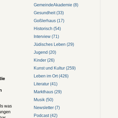
GemeindeAkademie
(8)
Gesundheit
(33)
Goßlerhaus
(17)
Historisch
(54)
Interview
(71)
Jüdisches Leben
(29)
Jugend
(20)
Kinder
(26)
Kunst und Kultur
(259)
Leben im Ort
(426)
die
Literatur
(41)
n
Markthaus
(29)
Musik
(50)
ls was
Newsletter
(7)
nungen
Podcast
(42)
bar.