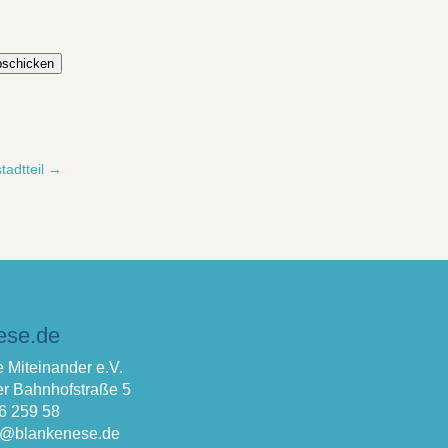
schicken
adtteil
→
ese.de
 Miteinander e.V.
r Bahnhofstraße 5
66 259 58
fo@blankenese.de