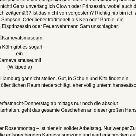
nicht! Ganz unverfänglich Clown oder Prinzessin, wobei auch d
h zeitgemäß? Ist das nicht von vorgestern? Richtig hip bin ich 
impson. Oder lieber traditionell als Ken oder Barbie, die
die Eisprinzessin oder Feuerwehrmann Sam unschlagbar.
n Köln gibt es sogar!
ein
Karnevalsmuseum!!
(Wikipedia)
mburg gar nicht stellen. Gut, in Schule und Kita findet ein
m öffentlichen Raum niederschlägt, eher völlig unterm hanseatis
astnacht-Donnerstag ab mittags nur noch die absolut
hterhalten, geht das gesamte Geschehen an dieser großen Hans
er Rosenmontag – ist hier ein solider Arbeitstag. Nur wer per Zu
n die entsprechenden Karnevalsumzüge und wird erschrocken au