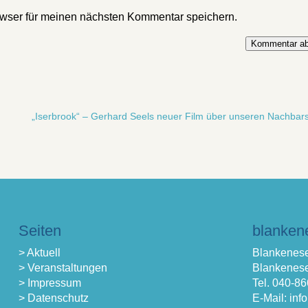
wser für meinen nächsten Kommentar speichern.
Kommentar ab
„Iserbrook“ – Gerhard Seels neuer Film über unseren Nachbarst
Seiten
blanken
> Aktuell
Blankenese
> Veranstaltungen
Blankenese
> Impressum
Tel. 040-8
> Datenschutz
E-Mail: in