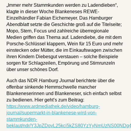
„Immer mehr Stammkunden werden zu Ladendieben“,
klagte in dieser Woche Blankeneses REWE-
Einzelhändler Fabian Eichemeyer. Das
Hamburger
Abendblatt
setzte die Geschichte groß auf die Titelseite;
Mopo, Stern, Focus und zahlreiche überregionale
Medien griffen das Thema auf. Ladendiebe, die mit dem
Porsche-Schlüssel klappern, Wein für 15 Euro und mehr
einstecken oder Mütter, die im Einkaufswagen zwischen
ihren Kindern Diebesgut verstauen – solche Beispiele
sorgen für Schlagzeilen, Empörung und Stirnrunzeln
über unser schönes Dorf.
Auch das NDR
Hamburg Journal
berichtete über die
offenbar sinkende Hemmschwelle mancher
Blankeneserinnen und Blankeneser, sich einfach selbst
zu bedienen. Hier geht’s zum Beitrag:
https://www.ardmediathek.de/video/hamburg-
journal/supermarkt-in-blankenese-wird-von-
stammkunden-
beklaut/ndr/Y3JpZDovL25kci5kZS80YzYyNmUzNS00ND