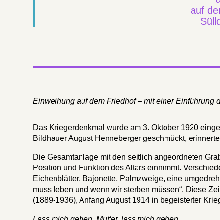
auf de
Süll
Einweihung auf dem Friedhof – mit einer Einführung d
Das Kriegerdenkmal wurde am 3. Oktober 1920 eingewe
Bildhauer August Henneberger geschmückt, erinnerte 
Die Gesamtanlage mit den seitlich angeordneten Grab
Position und Funktion des Altars einnimmt. Verschied
Eichenblätter, Bajonette, Palmzweige, eine umgedreh
muss leben und wenn wir sterben müssen“. Diese Zei
(1889-1936), Anfang August 1914 in begeisterter Kri
Lass mich gehen, Mutter, lass mich gehen.