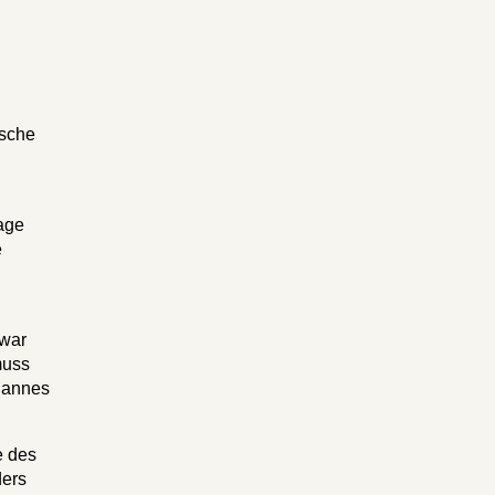
ische
age
e
 war
muss
ohannes
e des
ders