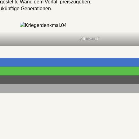
ugestellte Wand dem Verfall preiszugeben.
ukünftige Generationen.
„Altarwand“