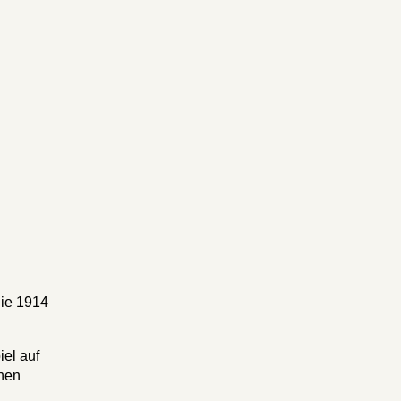
die 1914
el auf
chen