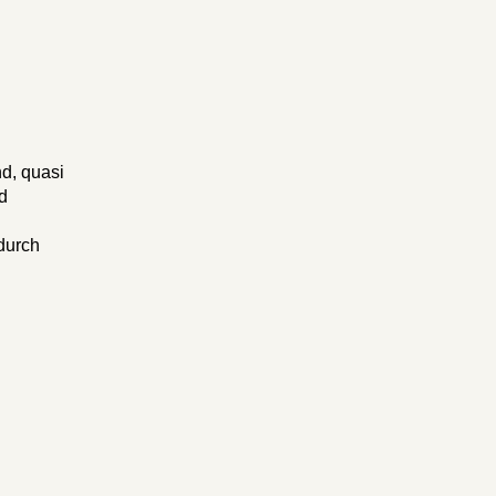
nd, quasi
d
 durch