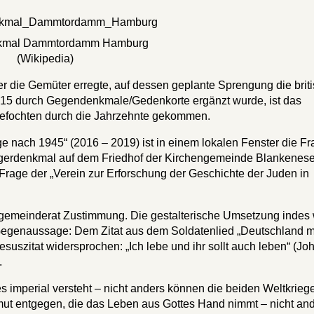
nkmal Dammtordamm Hamburg
(Wikipedia)
er die Gemüter erregte, auf dessen geplante Sprengung die brit
2015 durch Gegendenkmale/Gedenkorte ergänzt wurde, ist das
efochten durch die Jahrzehnte gekommen.
nach 1945“ (2016 – 2019) ist in einem lokalen Fenster die Fr
iegerdenkmal auf dem Friedhof der Kirchengemeinde Blankenes
 Frage der „Verein zur Erforschung der Geschichte der Juden in
hengemeinderat Zustimmung. Die gestalterische Umsetzung indes
er Gegenaussage: Dem Zitat aus dem Soldatenlied „Deutschland 
suszitat widersprochen: „Ich lebe und ihr sollt auch leben“ (J
.
imperial versteht – nicht anders können die beiden Weltkrieg
emut entgegen, die das Leben aus Gottes Hand nimmt – nicht an