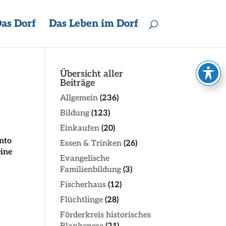
as Dorf
Das Leben im Dorf
Übersicht aller
Beiträge
Allgemein
(236)
Bildung
(123)
Einkaufen
(20)
nto
Essen & Trinken
(26)
eine
Evangelische
Familienbildung
(3)
Fischerhaus
(12)
Flüchtlinge
(28)
Förderkreis historisches