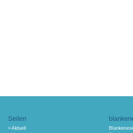
Seiten
blanken
> Aktuell
Blankenese