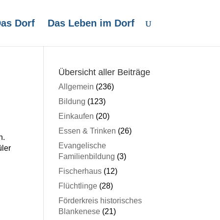
as Dorf
Das Leben im Dorf
Übersicht aller Beiträge
Allgemein
(236)
Bildung
(123)
Einkaufen
(20)
Essen & Trinken
(26)
n.
Evangelische
üler
Familienbildung
(3)
Fischerhaus
(12)
Flüchtlinge
(28)
Förderkreis historisches
Blankenese
(21)