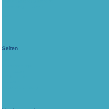
> www.blankeneser-kirche.de
> www.erfolgreich-com.de
intern
Seiten
> Aktuell
> Veranstaltungen
> Impressum
> Datenschutz
> Sitemap
> Tutorial (nur intern)