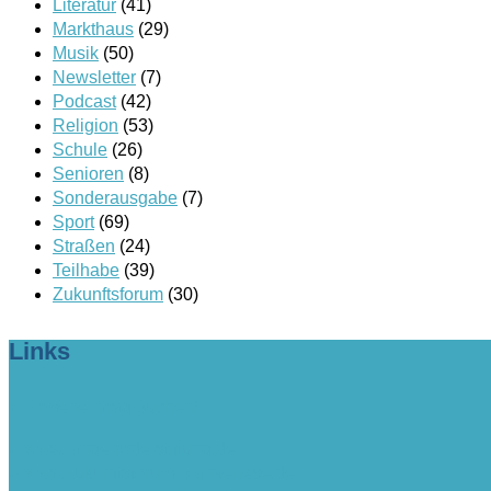
Literatur
(41)
Markthaus
(29)
Musik
(50)
Newsletter
(7)
Podcast
(42)
Religion
(53)
Schule
(26)
Senioren
(8)
Sonderausgabe
(7)
Sport
(69)
Straßen
(24)
Teilhabe
(39)
Zukunftsforum
(30)
Links
> Firmeneintrag buchen!
> www.lange-rode-stiftung.de
> www.zukunftsforum-blankenese.de