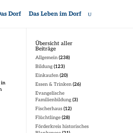
as Dorf
Das Leben im Dorf
Übersicht aller
Beiträge
Allgemein
(238)
Bildung
(123)
Einkaufen
(20)
 in
Essen & Trinken
(26)
n
Evangelische
Familienbildung
(3)
Fischerhaus
(12)
Flüchtlinge
(28)
Förderkreis historisches