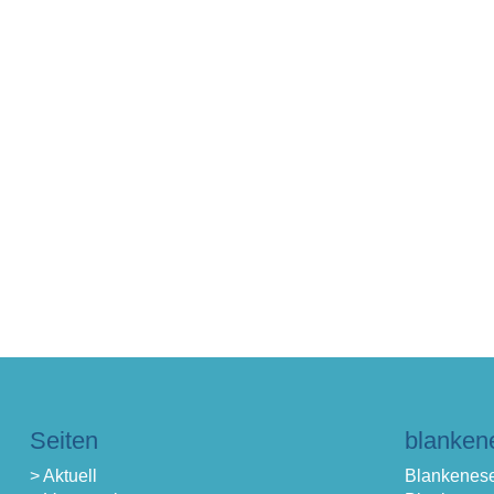
Seiten
blanken
> Aktuell
Blankenese