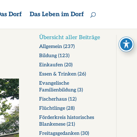
as Dorf
Das Leben im Dorf
Übersicht aller Beiträge
Allgemein
(237)
Bildung
(123)
Einkaufen
(20)
Essen & Trinken
(26)
Evangelische
Familienbildung
(3)
Fischerhaus
(12)
Flüchtlinge
(28)
Förderkreis historisches
Blankenese
(21)
Freitagsgedanken
(30)