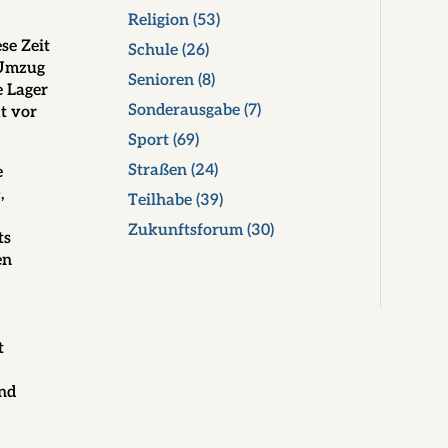
Religion
(53)
se Zeit
Schule
(26)
 Umzug
Senioren
(8)
e Lager
Sonderausgabe
(7)
t vor
Sport
(69)
Straßen
(24)
e
,
Teilhabe
(39)
Zukunftsforum
(30)
ts
en
t
n
und