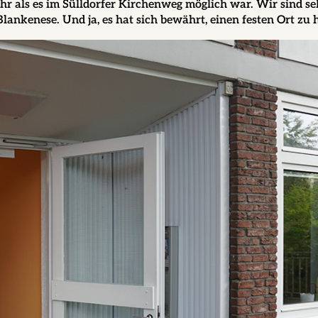
ls es im Sülldorfer Kirchenweg möglich war. Wir sind se
lankenese. Und ja, es hat sich bewährt, einen festen Ort zu 