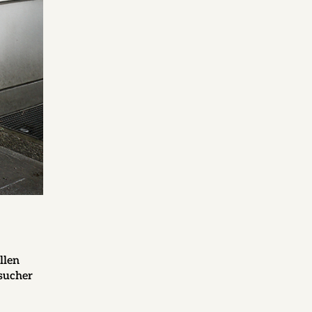
llen
esucher