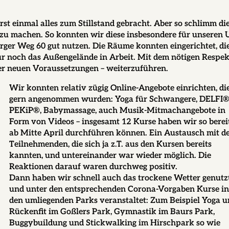
st einmal alles zum Stillstand gebracht. Aber so schlimm die
 zu machen. So konnten wir diese insbesondere für unseren
er Weg 60 gut nutzen. Die Räume konnten eingerichtet, di
 nur noch das Außengelände in Arbeit. Mit dem nötigen Respek
ter neuen Voraussetzungen – weiterzuführen.
Wir konnten relativ zügig Online-Angebote einrichten, di
gern angenommen wurden: Yoga für Schwangere, DELFI®
PEKiP®, Babymassage, auch Musik-Mitmachangebote in
Form von Videos – insgesamt 12 Kurse haben wir so berei
ab Mitte April durchführen können. Ein Austausch mit d
Teilnehmenden, die sich ja z.T. aus den Kursen bereits
kannten, und untereinander war wieder möglich. Die
Reaktionen darauf waren durchweg positiv.
Dann haben wir schnell auch das trockene Wetter genutz
und unter den entsprechenden Corona-Vorgaben Kurse i
den umliegenden Parks veranstaltet: Zum Beispiel Yoga 
Rückenfit im Goßlers Park, Gymnastik im Baurs Park,
Buggybuildung und Stickwalking im Hirschpark so wie