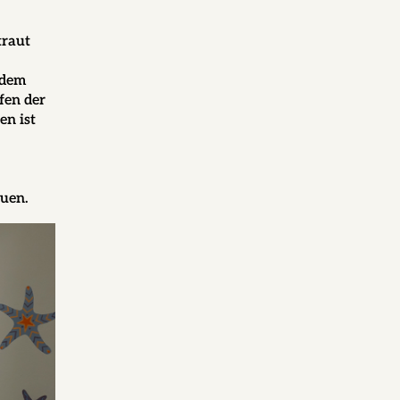
traut
 dem
fen der
en ist
euen.