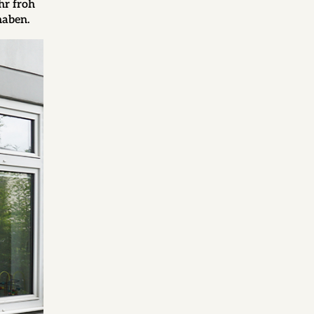
hr froh
haben.