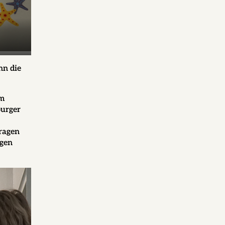
nn die
om
burger
tragen
agen