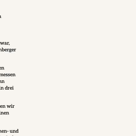
n
 war,
nberger
en
emessen
nn
in drei
ben wir
inen
hen- und