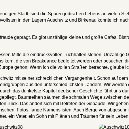
endigen Stadt, sind die Spuren jüdischen Lebens an vielen Stel
vollsten in den Lagern Auschwitz und Birkenau konnte ich nac
freude geprägt. Es gibt unzählige kleine und große Cafes, Bist
ssen Mitte die eindrucksvollen Tuchhallen stehen. Unzählige G
usikern, die von Breakdance begleitet werden oder besuchen d
uropa gehört. Wenn ich die vollen Straßen betrachte, glaube ic
Auschwitz mit seiner schrecklichen Vergangenheit. Schon auf de
endgruppen aus den unterschiedlichsten Ländern. Wir werden d
ch das dunkelste Kapitel deutscher Geschichte führt uns durc
hr gepflegt. Baumreihen säumen die schmalen Wege zwischen de
n ersten Blick. Das ändert sich mit Betreten der Gebäude. Wir g
nschen, Fotos, lange Namenslisten. Auch Berge von abgeschnit
tter, ein Vater, ein Sohn mit Plänen und Träumen für sein Leben