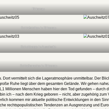
Birkenau
Schlafstellen in Birkenau
Schuhberge in Auschwitz
Schlafbaracke in Birkenau
 Dort vermittelt sich die Lageratmosphäre unmittelbar. Der Blic
ne große Ruhe liegt über dem gesamten Gelände. Wir gehen na
1 Millionen Menschen haben hier den Tod gefunden – durch di
bin ich – nach dem Krieg geboren – nicht, aber zugehörig zum 
rlich kommen mir aktuelle politische Entwicklungen in den Si
lche rechtspopulistischen Tendenzen an Ausgrenzung und Europa