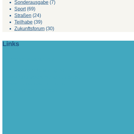
Sonderausgabe
(7)
Sport
(69)
Straßen
(24)
Teilhabe
(39)
Zukunftsforum
(30)
Links
> Firmeneintrag buchen!
> www.lange-rode-stiftung.de
> www.zukunftsforum-blankenese.de
> www.blankeneser-kirche.de
> www.erfolgreich-com.de
intern