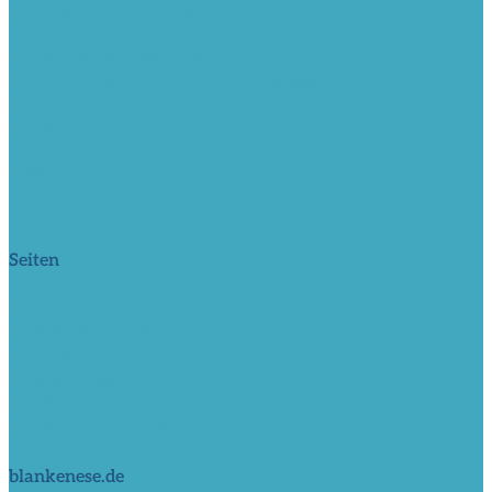
> Firmeneintrag buchen!
> www.lange-rode-stiftung.de
> www.zukunftsforum-blankenese.de
> www.blankeneser-kirche.de
> www.erfolgreich-com.de
intern
Seiten
> Aktuell
> Veranstaltungen
> Impressum
> Datenschutz
> Sitemap
> Tutorial (nur intern)
blankenese.de