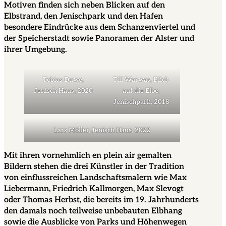
Motiven finden sich neben Blicken auf den
Elbstrand, den Jenischpark und den Hafen
besondere Eindrücke aus dem Schanzenviertel und
der Speicherstadt sowie Panoramen der Alster und
ihrer Umgebung.
Tobias Duwe,
Till Warwas, Blick
Jenisch Haus, 2020
auf die Elbe,
Jenischpark, 2018
Lars Möller, Jenisch Haus, 2022
Mit ihren vornehmlich en plein air gemalten
Bildern stehen die drei Künstler in der Tradition
von einflussreichen Landschaftsmalern wie Max
Liebermann, Friedrich Kallmorgen, Max Slevogt
oder Thomas Herbst, die bereits im 19. Jahrhunderts
den damals noch teilweise unbebauten Elbhang
sowie die Ausblicke von Parks und Höhenwegen