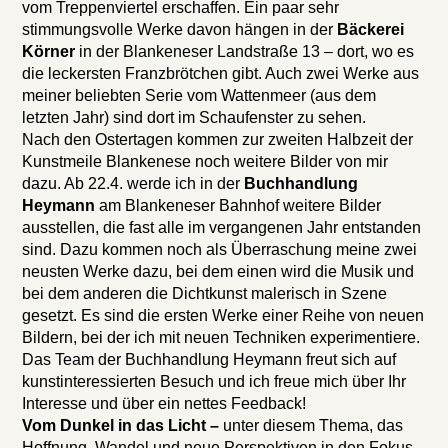
vom Treppenviertel erschaffen. Ein paar sehr
stimmungsvolle Werke davon hängen in der
Bäckerei
Körner
in der Blankeneser Landstraße 13 – dort, wo es
die leckersten Franzbrötchen gibt. Auch zwei Werke aus
meiner beliebten Serie vom Wattenmeer (aus dem
letzten Jahr) sind dort im Schaufenster zu sehen.
Nach den Ostertagen kommen zur zweiten Halbzeit der
Kunstmeile Blankenese noch weitere Bilder von mir
dazu. Ab 22.4. werde ich in der
Buchhandlung
Heymann
am Blankeneser Bahnhof weitere Bilder
ausstellen, die fast alle im vergangenen Jahr entstanden
sind. Dazu kommen noch als Überraschung meine zwei
neusten Werke dazu, bei dem einen wird die Musik und
bei dem anderen die Dichtkunst malerisch in Szene
gesetzt. Es sind die ersten Werke einer Reihe von neuen
Bildern, bei der ich mit neuen Techniken experimentiere.
Das Team der Buchhandlung Heymann freut sich auf
kunstinteressierten Besuch und ich freue mich über Ihr
Interesse und über ein nettes Feedback!
Vom Dunkel in das Licht –
unter diesem Thema, das
Hoffnung, Wandel und neue Perspektiven in den Fokus