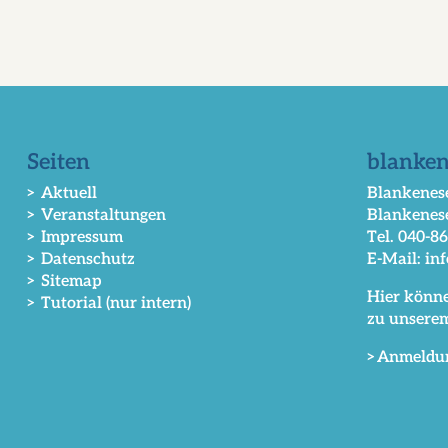
Seiten
blanken
> Aktuell
Blankenese
> Veranstaltungen
Blankenes
> Impressum
Tel. 040-8
> Datenschutz
E-Mail: in
> Sitemap
Hier könne
> Tutorial (nur intern)
zu unsere
>Anmeldu