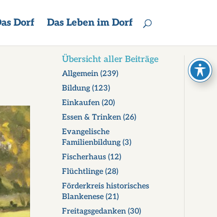
as Dorf
Das Leben im Dorf
Übersicht aller Beiträge
Allgemein
(239)
Bildung
(123)
Einkaufen
(20)
Essen & Trinken
(26)
Evangelische
Familienbildung
(3)
Fischerhaus
(12)
Flüchtlinge
(28)
Förderkreis historisches
Blankenese
(21)
Freitagsgedanken
(30)