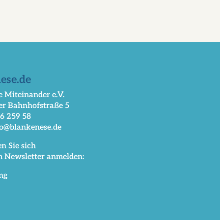
ese.de
 Miteinander e.V.
er Bahnhofstraße 5
66 259 58
fo@blankenese.de
n Sie sich
m Newsletter anmelden:
ng