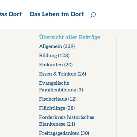
as Dorf
Das Leben im Dorf
Übersicht aller Beiträge
Allgemein
(239)
Bildung
(123)
Einkaufen
(20)
Essen & Trinken
(26)
Evangelische
Familienbildung
(3)
Fischerhaus
(12)
Flüchtlinge
(28)
Förderkreis historisches
Blankenese
(21)
Freitagsgedanken
(30)