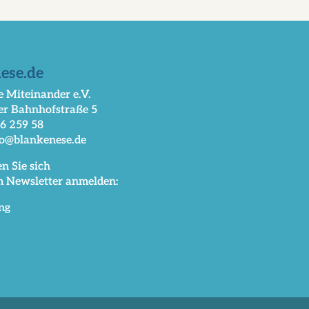
ese.de
 Miteinander e.V.
er Bahnhofstraße 5
66 259 58
fo@blankenese.de
n Sie sich
m Newsletter anmelden:
ng