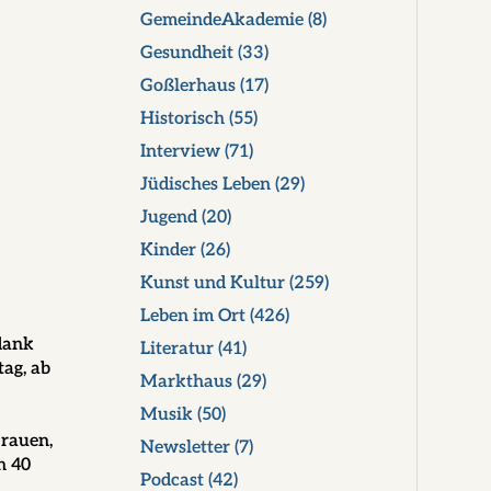
GemeindeAkademie
(8)
Gesundheit
(33)
Goßlerhaus
(17)
Historisch
(55)
Interview
(71)
Jüdisches Leben
(29)
Jugend
(20)
Kinder
(26)
Kunst und Kultur
(259)
Leben im Ort
(426)
 dank
Literatur
(41)
ag, ab
Markthaus
(29)
Musik
(50)
Frauen,
Newsletter
(7)
n 40
Podcast
(42)