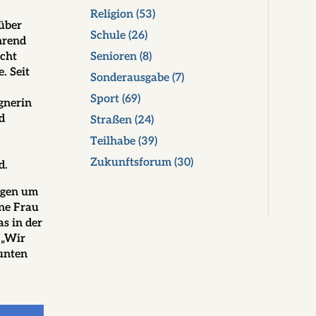
Religion
(53)
 über
Schule
(26)
hrend
Senioren
(8)
icht
. Seit
Sonderausgabe
(7)
Sport
(69)
ignerin
d
Straßen
(24)
Teilhabe
(39)
Zukunftsforum
(30)
d.
orgen um
ne Frau
s in der
 „Wir
Bunten