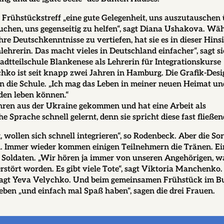
r Frühstückstreff „eine gute Gelegenheit, uns auszutauschen
suchen, uns gegenseitig zu helfen“, sagt Diana Ushakova. Wä
re Deutschkenntnisse zu vertiefen, hat sie es in dieser Hins
ehrerin. Das macht vieles in Deutschland einfacher“, sagt sie
tadtteilschule Blankenese als Lehrerin für Integrationskurse
lychko ist seit knapp zwei Jahren in Hamburg. Die Grafik-Des
 in die Schule. „Ich mag das Leben in meiner neuen Heimat un
eden leben können.“
hren aus der Ukraine gekommen und hat eine Arbeit als
 Sprache schnell gelernt, denn sie spricht diese fast fließen
g, wollen sich schnell integrieren“, so Rodenbeck. Aber die S
n. Immer wieder kommen einigen Teilnehmern die Tränen. Ei
n Soldaten. „Wir hören ja immer von unseren Angehörigen, wa
stört worden. Es gibt viele Tote“, sagt Viktoria Manchenko.
“, sagt Yeva Velychko. Und beim gemeinsamen Frühstück im 
ieben „und einfach mal Spaß haben“, sagen die drei Frauen.