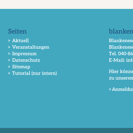
Seiten
blanken
> Aktuell
Blankenese
> Veranstaltungen
Blankenes
> Impressum
Tel. 040-8
> Datenschutz
E-Mail: in
> Sitemap
Hier könne
> Tutorial (nur intern)
zu unsere
>Anmeldu