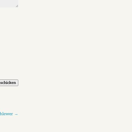
schicken
ahlewer
→