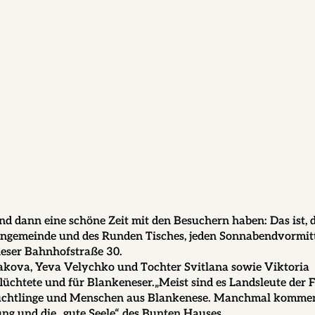
nd dann eine schöne Zeit mit den Besuchern haben: Das ist,
engemeinde und des Runden Tisches, jeden Sonnabendvormitt
eser Bahnhofstraße 30.
kova, Yeva Velychko und Tochter Svitlana sowie Viktoria
htete und für Blankeneser.„Meist sind es Landsleute der 
lüchtlinge und Menschen aus Blankenese. Manchmal komme
ung und die „gute Seele“ des Bunten Hauses.