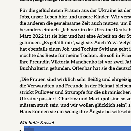
Für die geflüchteten Frauen aus der Ukraine ist de
Jobs, unser Leben hier und unsere Kinder. Wir ver
die anderen die gemeinsame Zeit auch nutzen, um ih
besonders einfach. „Ich war in der Ukraine Deutschl
März 2022 ist sie hier und hat eine Arbeit an der S
gefunden. „Es gefällt mir“, sagt sie. Auch Yeva Ve
hat ebenfalls einen Job, und Tochter Svitlana geht
möchte das Beste für meine Tochter. Sie soll in Fri
Ihre Freundin Viktoria Manchenko ist vor zwei Ja
Buchhalterin gefunden. Offenbar hat sie die deutsche
„Die Frauen sind wirklich sehr fleißig und ehrgeizi
die Verwandten und Freunde in der Heimat bleibe
strickt Pullover und Strümpfe für die ukrainische
Ukraine passiert. Charkiw und Mariupol sind so zer
müssen stark sein, und wir wollen glücklich sein
Haus können sie ein wenig ihre Ängste beiseitesch
Michelle Kossel