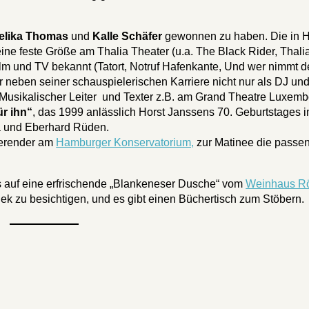
elika Thomas
und
Kalle Schäfer
gewonnen zu haben. Die in 
ne feste Größe am Thalia Theater (u.a. The Black Rider, Thalia
ilm und TV bekannt (Tatort, Notruf Hafenkante, Und wer nimmt 
r neben seiner schauspielerischen Karriere nicht nur als DJ un
 Musikalischer Leiter und Texter z.B. am Grand Theatre Luxem
ür ihn“
, das 1999 anlässlich Horst Janssens 70. Geburtstages 
ia und Eberhard Rüden.
ierender am
Hamburger Konservatorium,
zur Matinee die passe
s auf eine erfrischende „Blankeneser Dusche“ vom
Weinhaus R
hek zu besichtigen, und es gibt einen Büchertisch zum Stöbern.