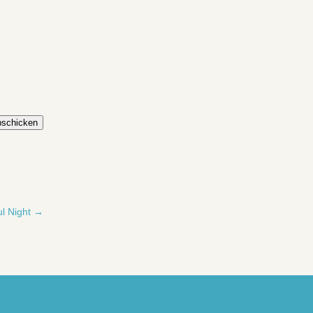
schicken
l Night
→