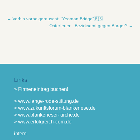
←
Vorhin vorbeigerauscht: "Yeoman Bridge"🇧🇸
Osterfeuer - Bezirksamt gegen Bürger?
→
Links
> Firmeneintrag buchen!
> www.lange-rode-stiftung.de
> www.zukunftsforum-blankenese.de
> www.blankeneser-kirche.de
> www.erfolgreich-com.de
intern