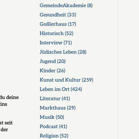
GemeindeAkademie
(8)
Gesundheit
(33)
Goßlerhaus
(17)
Historisch
(52)
Interview
(71)
Jüdisches Leben
(28)
Jugend
(20)
Kinder
(26)
Kunst und Kultur
(259)
Leben im Ort
(424)
 du deine
Literatur
(41)
ins
Markthaus
(29)
Musik
(50)
t seit
Podcast
(41)
 der
Religion
(52)