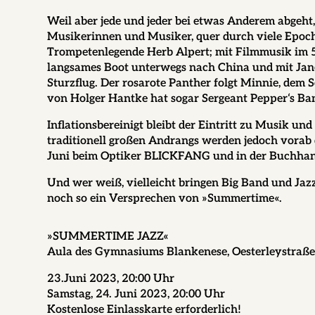
Weil aber jede und jeder bei etwas Anderem abgeht,
Musikerinnen und Musiker, quer durch viele Epochen
Trompetenlegende Herb Alpert; mit Filmmusik im 5/
langsames Boot unterwegs nach China und mit Jane
Sturzflug. Der rosarote Panther folgt Minnie, dem
von Holger Hantke hat sogar Sergeant Pepper‘s Ba
Inflationsbereinigt bleibt der Eintritt zu Musik u
traditionell großen Andrangs werden jedoch vorab d
Juni beim Optiker BLICKFANG und in der Buchhan
Und wer weiß, vielleicht bringen Big Band und Ja
noch so ein Versprechen von »Summertime«.
»SUMMERTIME JAZZ«
Aula des Gymnasiums Blankenese, Oesterleystraße 
23.Juni 2023, 20:00 Uhr
Samstag, 24. Juni 2023, 20:00 Uhr
Kostenlose Einlasskarte erforderlich!