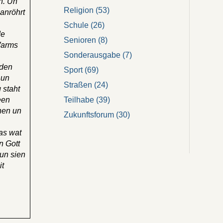
n. Un
Religion
(53)
anröhrt
Schule
(26)
de
Senioren
(8)
Warms
Sonderausgabe
(7)
 den
Sport
(69)
 un
Straßen
(24)
 staht
Teilhabe
(39)
een
hen un
Zukunftsforum
(30)
 as wat
n Gott
 un sien
it