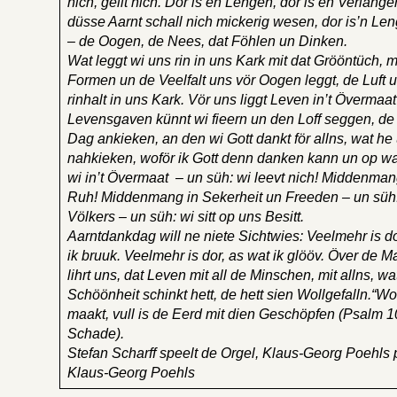
nich, gellt nich. Dor is en Lengen, dor is en Verla
düsse Aarnt schall nich mickerig wesen, dor is’n Le
– de Oogen, de Nees, dat Föhlen un Dinken.
Wat leggt wi uns rin in uns Kark mit dat Grööntüch,
Formen un de Veelfalt uns vör Oogen leggt, de Luf
rinhalt in uns Kark. Vör uns liggt Leven in’t Överma
Levensgaven künnt wi fieern un den Loff seggen, de
Dag ankieken, an den wi Gott dankt för allns, wat he 
nahkieken, woför ik Gott denn danken kann un op wat
wi in’t Övermaat – un süh: wi leevt nich! Middenmang
Ruh! Middenmang in Sekerheit un Freeden – un süh:
Völkers – un süh: wi sitt op uns Besitt.
Aarntdankdag will ne niete Sichtwies: Veelmehr is do
ik bruuk. Veelmehr is dor, as wat ik glööv. Över de
lihrt uns, dat Leven mit all de Minschen, mit allns, w
Schöönheit schinkt hett, de hett sien Wollgefalln.“W
maakt, vull is de Eerd mit dien Geschöpfen (Psalm 10
Schade).
Stefan Scharff speelt de Orgel, Klaus-Georg Poehls 
Klaus-Georg Poehls