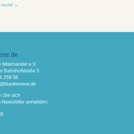
 kocht!
→
ese.de
 Miteinander e.V.
r Bahnhofstraße 5
66 259 58
fo@blankenese.de
n Sie sich
 Newsletter anmelden:
ng