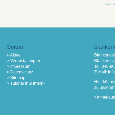
Hanna
Seiten
blanken
> Aktuell
Blankenese
> Veranstaltungen
Blankenese
> Impressum
Tel. 040-8
> Datenschutz
E-Mail: in
> Sitemap
Hier könne
> Tutorial (nur intern)
zu unserem
>Anmeldu