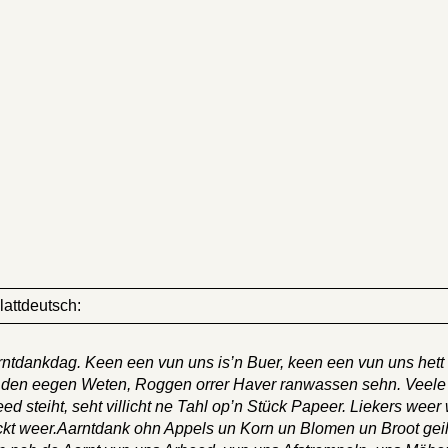
lattdeutsch:
Aarntdankdag. Keen een vun uns is’n Buer, keen een vun uns hett 
ett den eegen Weten, Roggen orrer Haver ranwassen sehn. Veele
 steiht, seht villicht ne Tahl op’n Stück Papeer. Liekers weer 
ckt weer.Aarntdank ohn Appels un Korn un Blomen un Broot geih