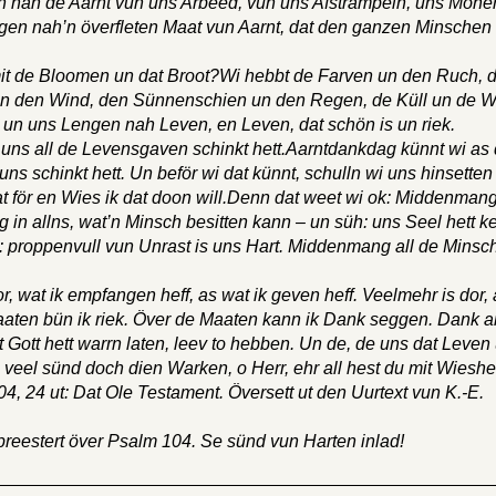
ngen nah de Aarnt vun uns Arbeed, vun uns Afstrampeln, uns Möhe
ngen nah’n överfleten Maat vun Aarnt, dat den ganzen Minschen 
 mit de Bloomen un dat Broot?Wi hebbt de Farven un den Ruch, 
t un den Wind, den Sünnenschien un den Regen, de Küll un de 
at un uns Lengen nah Leven, en Leven, dat schön is un riek.
 uns all de Levensgaven schinkt hett.Aarntdankdag künnt wi as
uns schinkt hett. Un beför wi dat künnt, schulln wi uns hinsetten
 för en Wies ik dat doon will.Denn dat weet wi ok: Middenmang
 in allns, wat’n Minsch besitten kann – un süh: uns Seel hett k
 proppenvull vun Unrast is uns Hart. Middenmang all de Minsc
r, wat ik empfangen heff, as wat ik geven heff. Veelmehr is dor,
 Maaten bün ik riek. Över de Maaten kann ik Dank seggen. Dank a
at Gott hett warrn laten, leev to hebben. Un de, de uns dat Leven
o veel sünd doch dien Warken, o Herr, ehr all hest du mit Wieshe
4, 24 ut: Dat Ole Testament. Översett ut den Uurtext vun K.-E.
preestert över Psalm 104. Se sünd vun Harten inlad!