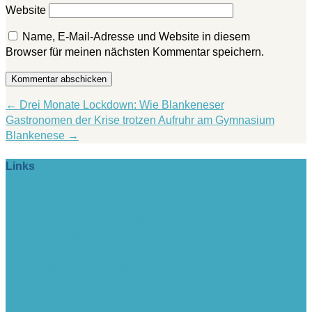
Website
Name, E-Mail-Adresse und Website in diesem
Browser für meinen nächsten Kommentar speichern.
Kommentar abschicken
←
Drei Monate Lockdown: Wie Blankeneser
Gastronomen der Krise trotzen
Aufruhr am Gymnasium
Blankenese
→
Links
> Firmeneintrag buchen!
> www.lange-rode-stiftung.de
> www.zukunftsforum-blankenese.de
> www.blankeneser-kirche.de
> www.erfolgreich-com.de
intern