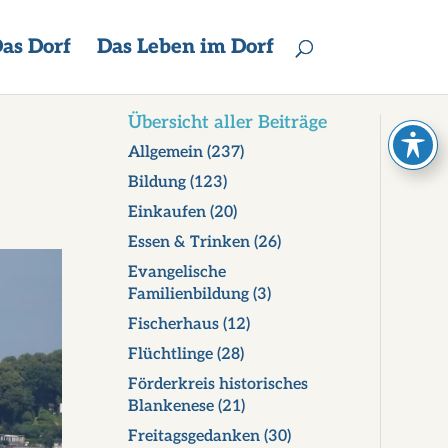
as Dorf
Das Leben im Dorf
Übersicht aller Beiträge
Allgemein
(237)
Bildung
(123)
Einkaufen
(20)
Essen & Trinken
(26)
Evangelische
Familienbildung
(3)
Fischerhaus
(12)
Flüchtlinge
(28)
Förderkreis historisches
Blankenese
(21)
Freitagsgedanken
(30)