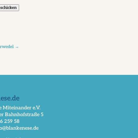
schicken
arwedel
→
ese.de
 Miteinander e.V.
er Bahnhofstraße 5
66 259 58
fo@blankenese.de