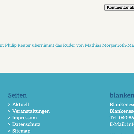
Kommentar ab
iter: Philip Reuter übernimmt das Ruder von Mathias Morgenroth-M
Seiten
blanken
> Aktuell
Blankenese
> Veranstaltungen
Blankenes
> Impressum
Tel. 040-8
> Datenschutz
E-Mail: in
> Sitemap