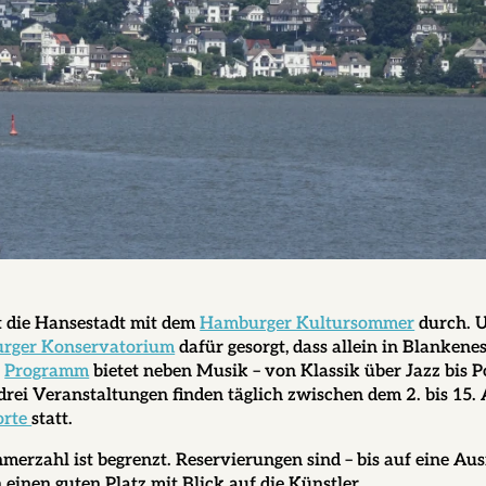
t die Hansestadt mit dem
Hamburger Kultursommer
durch. 
rger Konservatorium
dafür gesorgt, dass allein in Blankenes
s
Programm
bietet neben Musik – von Klassik über Jazz bis P
 drei Veranstaltungen finden täglich zwischen dem 2. bis 15.
orte
statt.
ehmerzahl ist begrenzt. Reservierungen sind – bis auf eine A
einen guten Platz mit Blick auf die Künstler.