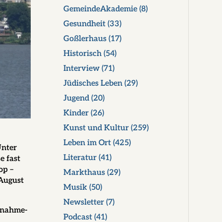
GemeindeAkademie
(8)
Gesundheit
(33)
Goßlerhaus
(17)
Historisch
(54)
Interview
(71)
Jüdisches Leben
(29)
Jugend
(20)
Kinder
(26)
Kunst und Kultur
(259)
Leben im Ort
(425)
Unter
Literatur
(41)
e fast
op –
Markthaus
(29)
 August
Musik
(50)
Newsletter
(7)
usnahme-
Podcast
(41)